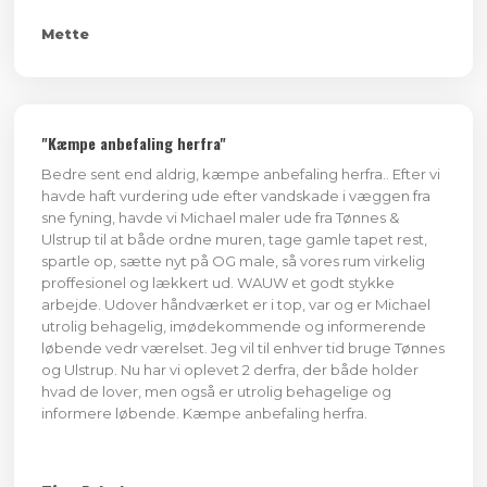
Mette
"Kæmpe anbefaling herfra"
Bedre sent end aldrig, kæmpe anbefaling herfra.. Efter vi
havde haft vurdering ude efter vandskade i væggen fra
sne fyning, havde vi Michael maler ude fra Tønnes &
Ulstrup til at både ordne muren, tage gamle tapet rest,
spartle op, sætte nyt på OG male, så vores rum virkelig
proffesionel og lækkert ud. WAUW et godt stykke
arbejde. Udover håndværket er i top, var og er Michael
utrolig behagelig, imødekommende og informerende
løbende vedr værelset. Jeg vil til enhver tid bruge Tønnes
og Ulstrup. Nu har vi oplevet 2 derfra, der både holder
hvad de lover, men også er utrolig behagelige og
informere løbende. Kæmpe anbefaling herfra.