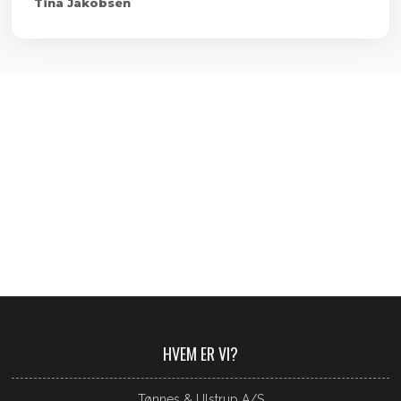
Tina Jakobsen
​​HVEM ER VI?​
Tønnes & Ulstrup A/S