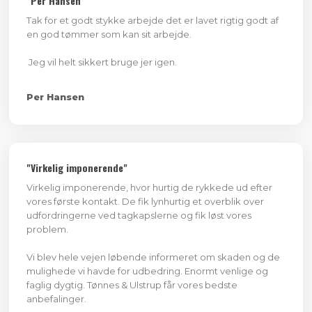
"Per Hansen"
Tak for et godt stykke arbejde det er lavet rigtig godt af
en god tømmer som kan sit arbejde.
Jeg vil helt sikkert bruge jer igen.
Per Hansen
"Virkelig imponerende"
Virkelig imponerende, hvor hurtig de rykkede ud efter
vores første kontakt. De fik lynhurtig et overblik over
udfordringerne ved tagkapslerne og fik løst vores
problem.
Vi blev hele vejen løbende informeret om skaden og de
mulighede vi havde for udbedring. Enormt venlige og
faglig dygtig. Tønnes & Ulstrup får vores bedste
anbefalinger.