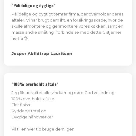
"Pålidelige og dygtige"
Pålidelige og dygtigt tømrer firma, der overholder deres
aftaler. Vi har brugt dem iht. en forsikrings skade, hvor de
skulle afmontere og genmontere vores køkken, samt en
masse andre småting i forbindelse med dette. 5 stjerner
herfra 👌
Jesper Abildtrup Lauritsen
"100% overholdt aftale"
Jeg fik udskiftet alle vinduer og døre.God vejledning,
100% overholdt aftale
Flot finish.
Ryddede total op
Dygtige håndværker
​Vil til enhver tid bruge dem igen.