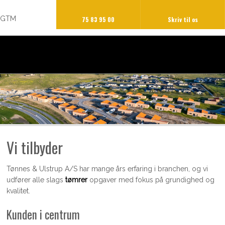
GTM
75 83 95 00
Skriv til os​
Vi tilbyder
Tønnes & Ulstrup A/S har mange års erfaring i branchen, og vi
udfører alle slags
tømrer
opgaver med fokus på grundighed og
kvalitet.
Kunden i centrum