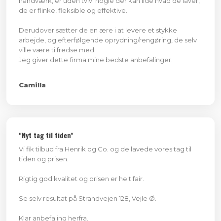
håndværk, er uden tvivl nogle der kan lide hvad de laver,
de er flinke, fleksible og effektive.
Derudover sætter de en ære i at levere et stykke
arbejde, og efterfølgende oprydning/rengøring, de selv
ville være tilfredse med.
Jeg giver dette firma mine bedste anbefalinger.
Camilla ​
​"Nyt tag til tiden"
Vi fik tilbud fra Henrik og Co. og de lavede vores tag til
tiden og prisen.
Rigtig god kvalitet og prisen er helt fair.
Se selv resultat på Strandvejen 128, Vejle Ø.
Klar anbefaling herfra.​