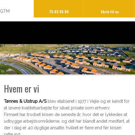
GTM
75 83 95 00
Skriv til os​
Hvem er vi
​​Tønnes & Ulstrup A/S
blev etableret i 1977 i Vejle og er kendt for
at levere kvalitetsarbejde for såvel private som erhverv.
Firmaet har trodset krisen de seneste år, hvor det er lykkedes at
udbygge arbejdsområderne, og det har blandt andet medført, at
der i dag er 40 dygtige ansatte, hvilket er flere end før krisen
satte ind.