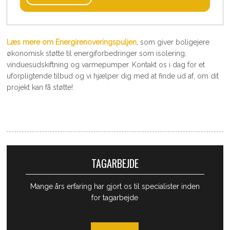
Læs mere om ​Energirenoveringspuljen
, som giver boligejere
økonomisk støtte til energiforbedringer som isolering,
vinduesudskiftning og varmepumper. Kontakt os i dag for et
uforpligtende tilbud og vi hjælper dig med at finde ud af, om dit
projekt kan få støtte!
TAGARBEJDE
Mange års erfaring har gjort os til specialister inden
for tagarbejde