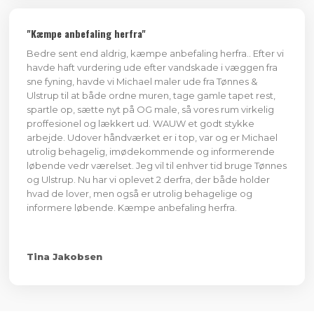
"Kæmpe anbefaling herfra"
Bedre sent end aldrig, kæmpe anbefaling herfra.. Efter vi
havde haft vurdering ude efter vandskade i væggen fra
sne fyning, havde vi Michael maler ude fra Tønnes &
Ulstrup til at både ordne muren, tage gamle tapet rest,
spartle op, sætte nyt på OG male, så vores rum virkelig
proffesionel og lækkert ud. WAUW et godt stykke
arbejde. Udover håndværket er i top, var og er Michael
utrolig behagelig, imødekommende og informerende
løbende vedr værelset. Jeg vil til enhver tid bruge Tønnes
og Ulstrup. Nu har vi oplevet 2 derfra, der både holder
hvad de lover, men også er utrolig behagelige og
informere løbende. Kæmpe anbefaling herfra.
Tina Jakobsen