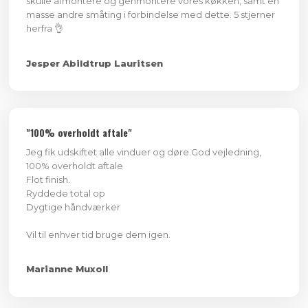
skulle afmontere og genmontere vores køkken, samt en
masse andre småting i forbindelse med dette. 5 stjerner
herfra 👌
Jesper Abildtrup Lauritsen
"100% overholdt aftale"
Jeg fik udskiftet alle vinduer og døre.God vejledning,
100% overholdt aftale
Flot finish.
Ryddede total op
Dygtige håndværker
​Vil til enhver tid bruge dem igen.
Marianne Muxoll