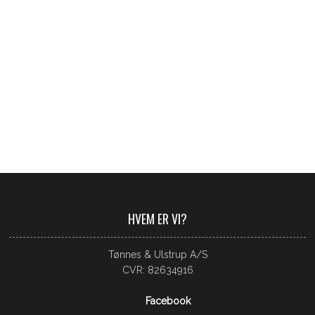
​​HVEM ER VI?​
Tønnes & Ulstrup A/S
CVR: 82634916​
Facebook