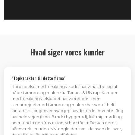
Hvad siger vores kunder
​"Topkarakter til dette firma"
I forbindelse med forsikringsskade, har vi haft besøg af
både tømrere og malere fra Tønnes & Ulstrup. Kampen
med forsikringsselskabet har været drøj, men
samarbejdet med tømrere og malere har været helt
fantastisk. Langt over hvad jeg havde turde forvente. Jeg
har hele vejen (hidtil 8 mdr i byggerod), følt mig mødt og
anerkendt i den frustration, vi har stået i. De kan deres
håndværk, er uden tvivl nogle der kan lide hvad de laver,
de er flinke, fleksible og effektive.