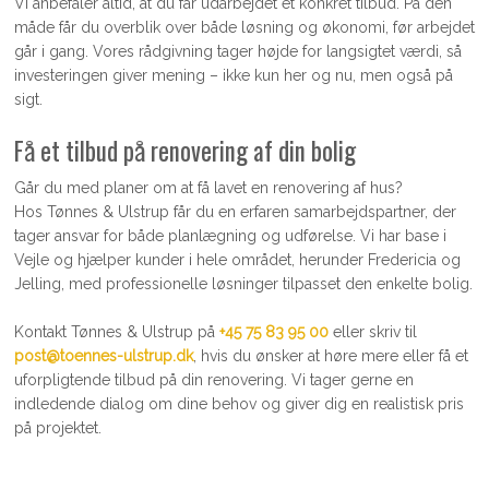
Vi anbefaler altid, at du får udarbejdet et konkret tilbud. På den
måde får du overblik over både løsning og økonomi, før arbejdet
går i gang. Vores rådgivning tager højde for langsigtet værdi, så
investeringen giver mening – ikke kun her og nu, men også på
sigt.
Få et tilbud på renovering af din bolig
Går du med planer om at få lavet en renovering af hus?
Hos Tønnes & Ulstrup får du en erfaren samarbejdspartner, der
tager ansvar for både planlægning og udførelse. Vi har base i
Vejle og hjælper kunder i hele området, herunder Fredericia og
Jelling, med professionelle løsninger tilpasset den enkelte bolig.
Kontakt Tønnes & Ulstrup på
+45 75 83 95 00
eller skriv til
post@toennes-ulstrup.dk
, hvis du ønsker at høre mere eller få et
uforpligtende tilbud på din renovering. Vi tager gerne en
indledende dialog om dine behov og giver dig en realistisk pris
på projektet.