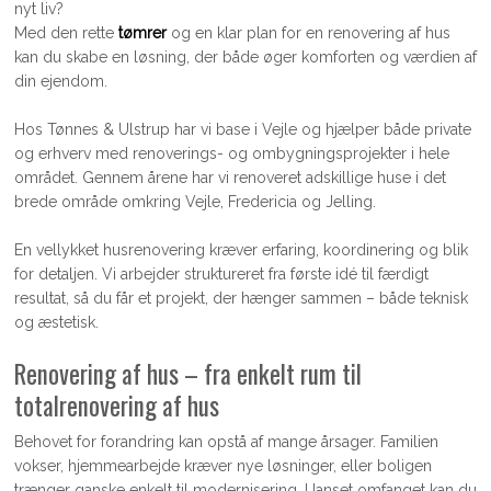
nyt liv?
Med den rette
tømrer
og en klar plan for en renovering af hus
kan du skabe en løsning, der både øger komforten og værdien af
din ejendom.
Hos Tønnes & Ulstrup har vi base i Vejle og hjælper både private
og erhverv med renoverings- og ombygningsprojekter i hele
området. Gennem årene har vi renoveret adskillige huse i det
brede område omkring Vejle, Fredericia og Jelling.
En vellykket husrenovering kræver erfaring, koordinering og blik
for detaljen. Vi arbejder struktureret fra første idé til færdigt
resultat, så du får et projekt, der hænger sammen – både teknisk
og æstetisk.
Renovering af hus – fra enkelt rum til
totalrenovering af hus
Behovet for forandring kan opstå af mange årsager. Familien
vokser, hjemmearbejde kræver nye løsninger, eller boligen
trænger ganske enkelt til modernisering. Uanset omfanget kan du