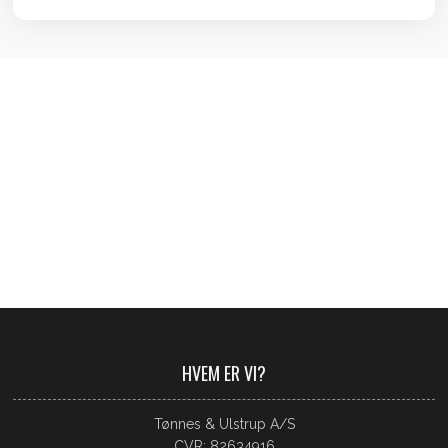
​​HVEM ER VI?​
Tønnes & Ulstrup A/S
CVR: 82634916​