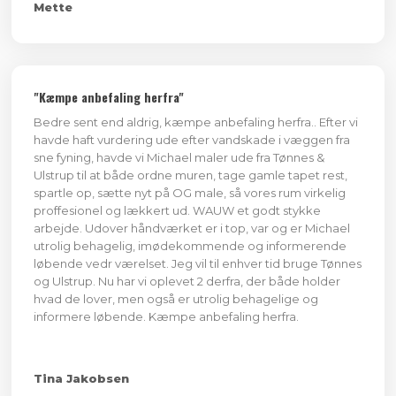
Mette
"Kæmpe anbefaling herfra"
Bedre sent end aldrig, kæmpe anbefaling herfra.. Efter vi
havde haft vurdering ude efter vandskade i væggen fra
sne fyning, havde vi Michael maler ude fra Tønnes &
Ulstrup til at både ordne muren, tage gamle tapet rest,
spartle op, sætte nyt på OG male, så vores rum virkelig
proffesionel og lækkert ud. WAUW et godt stykke
arbejde. Udover håndværket er i top, var og er Michael
utrolig behagelig, imødekommende og informerende
løbende vedr værelset. Jeg vil til enhver tid bruge Tønnes
og Ulstrup. Nu har vi oplevet 2 derfra, der både holder
hvad de lover, men også er utrolig behagelige og
informere løbende. Kæmpe anbefaling herfra.
Tina Jakobsen