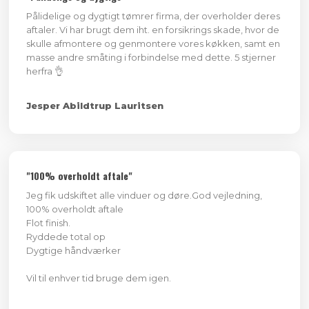
Pålidelige og dygtigt tømrer firma, der overholder deres
aftaler. Vi har brugt dem iht. en forsikrings skade, hvor de
skulle afmontere og genmontere vores køkken, samt en
masse andre småting i forbindelse med dette. 5 stjerner
herfra 👌
Jesper Abildtrup Lauritsen
"100% overholdt aftale"
Jeg fik udskiftet alle vinduer og døre.God vejledning,
100% overholdt aftale
Flot finish.
Ryddede total op
Dygtige håndværker
​Vil til enhver tid bruge dem igen.