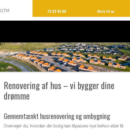
GTM
75 83 95 00
Skriv til os​
Renovering af hus – vi bygger dine
drømme
Gennemtænkt husrenovering og ombygning
Overvejer du, hvordan din bolig kan tilpasses nye behov eller få