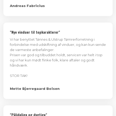
​Andreas Fabricius
​"Nye vinduer til topkarakterer"
Vi har benyttet Tønnes & Ulstrup Tømrerforretning i
forbindelse med udskiftning af vinduer, og kan kun sende
de varmeste anbefalinger.
Prisen var god og tilbuddet holdt, servicen var helt i top
og vi har kun mødt flinke folk, klare aftaler og godt
håndværk.
STOR TAK!
​Mette Bjerregaard Boisen
"Pålidelige og dygtige"