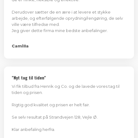
Derudover sætter de en ære i at levere et stykke
arbejde, og efterfølgende oprydning/rengøring, de selv
ville være tilfredse med.
Jeg giver dette firma mine bedste anbefalinger.
Camilla ​
​"Nyt tag til tiden"
Vi fik tilbud fra Henrik og Co. og de lavede vores tag til
tiden og prisen.
Rigtig god kvalitet og prisen er helt fair.
Se selv resultat på Strandvejen 128, Vejle Ø.
Klar anbefaling herfra.​