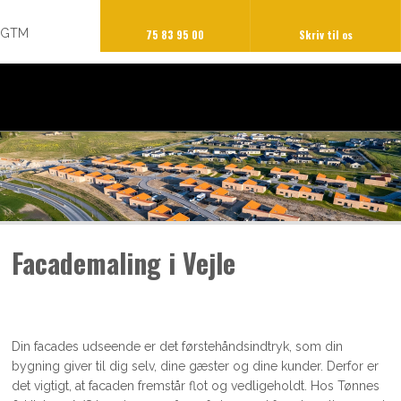
GTM
75 83 95 00
Skriv til os​
Facademaling i Vejle
​Din facades udseende er det førstehåndsindtryk, som din
bygning giver til dig selv, dine gæster og dine kunder. Derfor er
det vigtigt, at facaden fremstår flot og vedligeholdt. Hos Tønnes