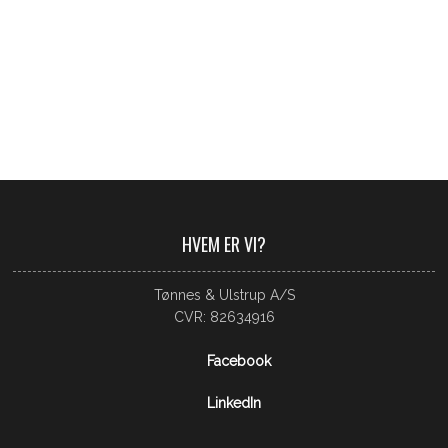
​​HVEM ER VI?​
Tønnes & Ulstrup A/S
CVR: 82634916​
Facebook
LinkedIn