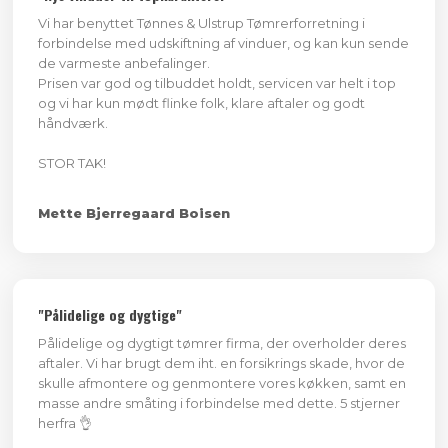
Vi har benyttet Tønnes & Ulstrup Tømrerforretning i
forbindelse med udskiftning af vinduer, og kan kun sende
de varmeste anbefalinger.
Prisen var god og tilbuddet holdt, servicen var helt i top
og vi har kun mødt flinke folk, klare aftaler og godt
håndværk.
STOR TAK!
​Mette Bjerregaard Boisen
"Pålidelige og dygtige"
Pålidelige og dygtigt tømrer firma, der overholder deres
aftaler. Vi har brugt dem iht. en forsikrings skade, hvor de
skulle afmontere og genmontere vores køkken, samt en
masse andre småting i forbindelse med dette. 5 stjerner
herfra 👌