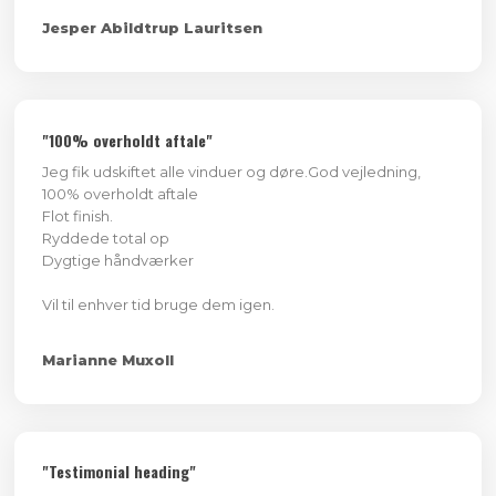
Jesper Abildtrup Lauritsen
"100% overholdt aftale"
Jeg fik udskiftet alle vinduer og døre.God vejledning,
100% overholdt aftale
Flot finish.
Ryddede total op
Dygtige håndværker
​Vil til enhver tid bruge dem igen.
Marianne Muxoll
"Testimonial heading"