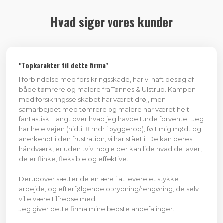
Hvad siger vores kunder
​"Topkarakter til dette firma"
I forbindelse med forsikringsskade, har vi haft besøg af
både tømrere og malere fra Tønnes & Ulstrup. Kampen
med forsikringsselskabet har været drøj, men
samarbejdet med tømrere og malere har været helt
fantastisk. Langt over hvad jeg havde turde forvente. Jeg
har hele vejen (hidtil 8 mdr i byggerod), følt mig mødt og
anerkendt i den frustration, vi har stået i. De kan deres
håndværk, er uden tvivl nogle der kan lide hvad de laver,
de er flinke, fleksible og effektive.
Derudover sætter de en ære i at levere et stykke
arbejde, og efterfølgende oprydning/rengøring, de selv
ville være tilfredse med.
Jeg giver dette firma mine bedste anbefalinger.