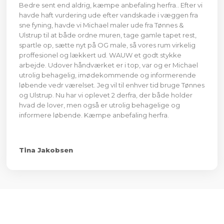
Bedre sent end aldrig, kæmpe anbefaling herfra.. Efter vi
havde haft vurdering ude efter vandskade i væggen fra
sne fyning, havde vi Michael maler ude fra Tønnes &
Ulstrup til at både ordne muren, tage gamle tapet rest,
spartle op, sætte nyt på OG male, så vores rum virkelig
proffesionel og lækkert ud. WAUW et godt stykke
arbejde. Udover håndværket er i top, var og er Michael
utrolig behagelig, imødekommende og informerende
løbende vedr værelset. Jeg vil til enhver tid bruge Tønnes
og Ulstrup. Nu har vi oplevet 2 derfra, der både holder
hvad de lover, men også er utrolig behagelige og
informere løbende. Kæmpe anbefaling herfra.
Tina Jakobsen