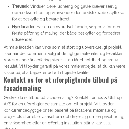
Træværk
: Vinduer, døre, udhæng og gavle kræver særlig
opmærksomhed, og vi anvender den bedste træbeskyttelse
for at beskytte og bevare træet.
Nye facader
: Har du en nypudset facade, sørger vi for den
første påføring af maling, der både beskytter og forbedrer
udseendet.
At male facaden kan virke som et stort og uoverskueligt projekt,
især når det kommer til valg af de rigtige materialer og teknikker.
Vores mange års erfaring sikrer, at du får et holdbart og smukt
resultat. Vi tilbyder garanti på vores malerarbejde, så du kan være
sikker på, at arbejdet er udført i højeste kvalitet.
Kontakt os for et uforpligtende tilbud på
facademaling
Ønsker du et tilbud på facademaling? Kontakt Tønnes & Ulstrup
A/S for en uforpligtende samtale om dit projekt. Vi tilbyder
konkurrencedygtige priser baseret på facadens materiale og
projektets størrelse. Uanset om det drejer sig om en privat bolig,
en virksomhed eller en offentlig institution, står vi klar til at