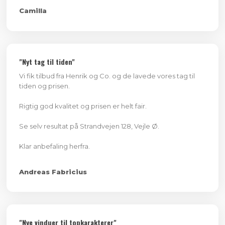
Camilla ​
​"Nyt tag til tiden"
Vi fik tilbud fra Henrik og Co. og de lavede vores tag til
tiden og prisen.
Rigtig god kvalitet og prisen er helt fair.
Se selv resultat på Strandvejen 128, Vejle Ø.
Klar anbefaling herfra.​
​Andreas Fabricius
​"Nye vinduer til topkarakterer"