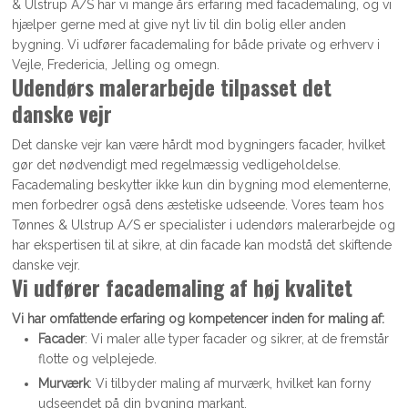
& Ulstrup A/S har vi mange års erfaring med facademaling, og vi
hjælper gerne med at give nyt liv til din bolig eller anden
bygning. Vi udfører facademaling for både private og erhverv i
Vejle, Fredericia, Jelling og omegn.
Udendørs malerarbejde tilpasset det
danske vejr
Det danske vejr kan være hårdt mod bygningers facader, hvilket
gør det nødvendigt med regelmæssig vedligeholdelse.
Facademaling beskytter ikke kun din bygning mod elementerne,
men forbedrer også dens æstetiske udseende. Vores team hos
Tønnes & Ulstrup A/S er specialister i udendørs malerarbejde og
har ekspertisen til at sikre, at din facade kan modstå det skiftende
danske vejr.
Vi udfører facademaling af høj kvalitet
Vi har omfattende erfaring og kompetencer inden for maling af:
Facader
: Vi maler alle typer facader og sikrer, at de fremstår
flotte og velplejede.
Murværk
: Vi tilbyder maling af murværk, hvilket kan forny
udseendet på din bygning markant.