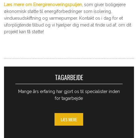
Læs mere om ​Energirenoveringspuljen
, som giver boligejere
økonomisk støtte til energiforbedringer som isolering,
vinduesudskiftning og varmepumper. Kontakt os i dag for et
uforpligtende tilbud og vi hjælper dig med at finde ud af, om dit
projekt kan få støtte!
TAGARBEJDE
Mange års erfaring har gjort os til specialister inden
for tagarbejde
LÆS MERE